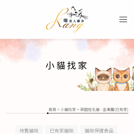
小貓找家
首頁
>
小貓找家
> 英國短毛貓 - 金漸層(已有家)
待售貓咪
已有家貓咪
貓咪保健食品