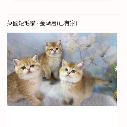
英國短毛貓 - 金漸層(已有家)