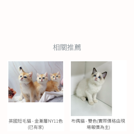
英國短毛貓 - 金漸層NY11色
布偶貓 - 雙色(實際價格由現
(已有家)
場報價為主)