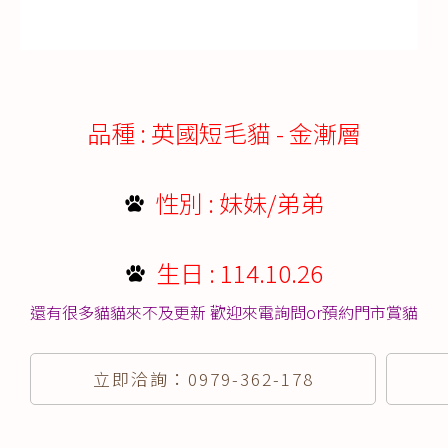
品種 : 英國短毛貓 - 金漸層
性別 : 妹妹/弟弟
生日 : 114.10.26
還有很多貓貓來不及更新 歡迎來電詢問or預約門市賞貓
立即洽詢：0979-362-178