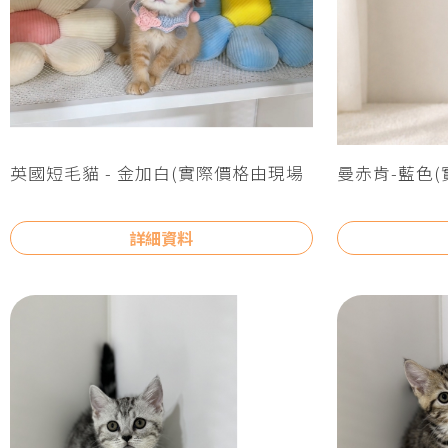
英國短毛貓 - 金加白(實際價格由現場
曼赤肯-藍色
報價為主)
主)
詳細資料