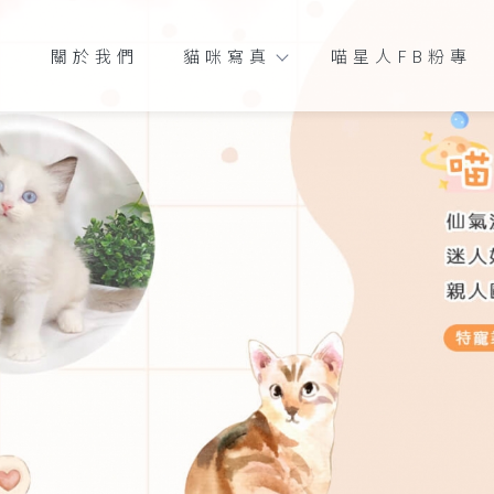
關於我們
貓咪寫真
喵星人FB粉專