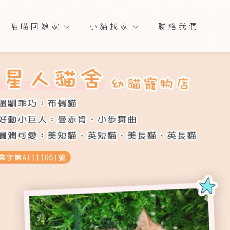
喵喵回娘家
小貓找家
聯絡我們